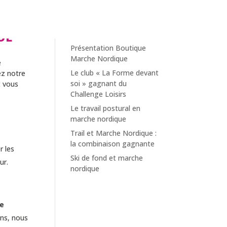
UE
LES DERNIÈRES ACTUS
Présentation Boutique
Marche Nordique
e
Le club « La Forme devant
ez notre
soi » gagnant du
t vous
Challenge Loisirs
Le travail postural en
marche nordique
Trail et Marche Nordique :
la combinaison gagnante
r les
Ski de fond et marche
ur.
nordique
re
ons, nous