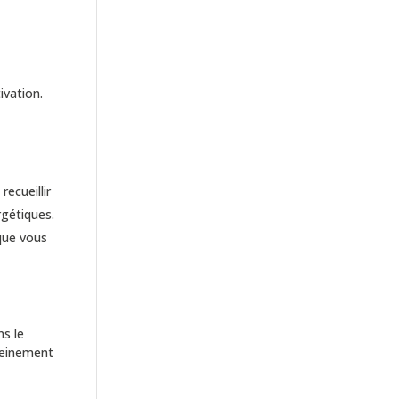
ivation.
ecueillir
gétiques.
 que vous
ns le
leinement