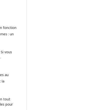
n fonction
èmes : un
 Si vous
.
les au
 la
en tout
les pour