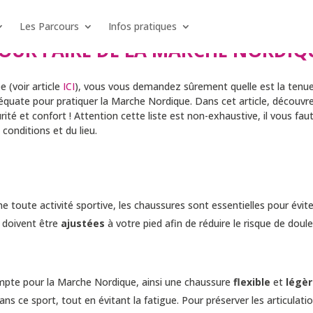
Les Parcours
Infos pratiques
POUR FAIRE DE LA MARCHE NORDIQ
 (voir article
ICI
), vous vous demandez sûrement quelle est la tenu
équate pour pratiquer la Marche Nordique. Dans cet article, découvr
urité et confort ! Attention cette liste est non-exhaustive, il vous fau
 conditions et du lieu.
toute activité sportive, les chaussures sont essentielles pour évite
s doivent être
ajustées
à votre pied afin de réduire le risque de doule
compte pour la Marche Nordique, ainsi une chaussure
flexible
et
légè
ns ce sport, tout en évitant la fatigue. Pour préserver les articulati