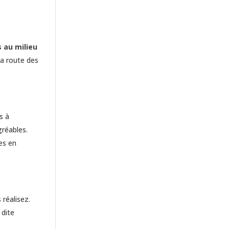
 au milieu
la route des
s à
gréables.
es en
réalisez.
 dite