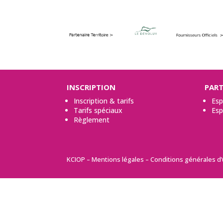
INSCRIPTION
PART
Inscription & tarifs
Esp
Tarifs spéciaux
Esp
Règlement
KCIOP
–
Mentions légales
–
Conditions générales d’u