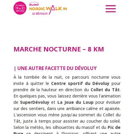
MARCHE NOCTURNE – 8 KM
|
UNE AUTRE FACETTE DU DÉVOLUY
À la tombée de la nuit, ce parcours nocturne vous
invite à quitter le
Centre sportif du Dévoluy
pour
prendre de la hauteur en direction du
Collet du Tât
.
En quelques pas, vous laissez derrière vous l’animation
de
SuperDévoluy
et
La Joue du Loup
pour évoluer
sur des sentiers, dans une ambiance calme et apaisée.
L’ascension vous mène jusqu’au sommet du Collet du
Tât, juste à temps pour assister au coucher du soleil.
Selon la météo, les silhouettes du massif et du
Pic de
Bure
se dessinent à l’horizon, offrant une autre